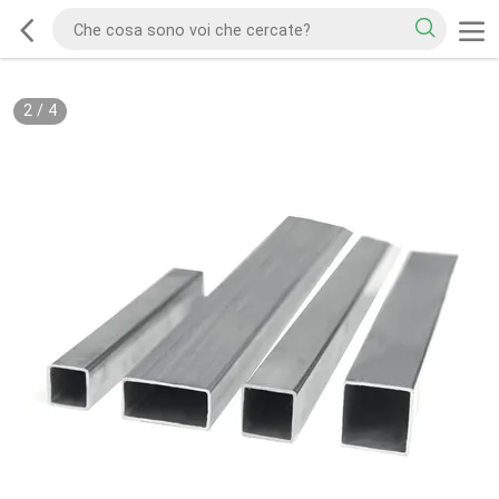
2
/
4