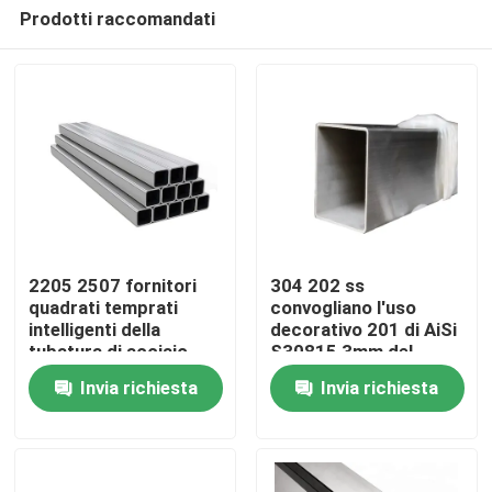
Prodotti raccomandati
2205 2507 fornitori
304 202 ss
quadrati temprati
convogliano l'uso
intelligenti della
decorativo 201 di AiSi
Casa
tubatura di acciaio
S30815 3mm del
inossidabile della
quadrato laminati a
Invia richiesta
Invia richiesta
metropolitana 310S
freddo
Chi siamo
201 304 304L 316
316L
Contatti