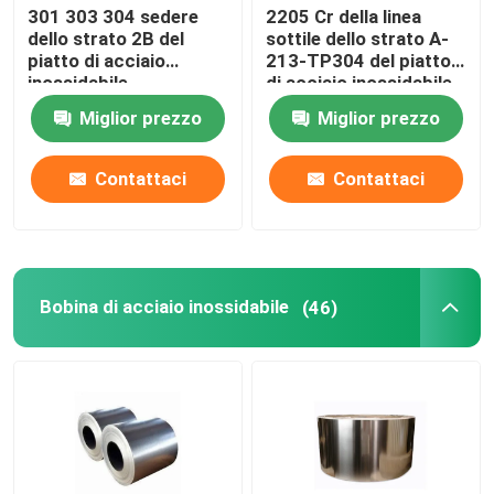
301 303 304 sedere
2205 Cr della linea
dello strato 2B del
sottile dello strato A-
piatto di acciaio
213-TP304 del piatto
inossidabile
di acciaio inossidabile
rispecchiano J1 di
904l 321 316l
Miglior prezzo
Miglior prezzo
superficie J3 hanno
laminato a freddo
Contattaci
Contattaci
Bobina di acciaio inossidabile
(46)
Casa
Chi siamo
Contatti