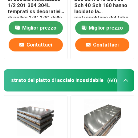
1/2 201 304 304L
Sch 40 Sch 160 hanno
temprati ss decorativi
lucidato la
di pollici 1/4" 1/8" della
metropolitana del tubo
tubatura convogliano il
di acciaio inossidabile
Miglior prezzo
Miglior prezzo
giro
Contattaci
Contattaci
strato del piatto di acciaio inossidabile
(60)