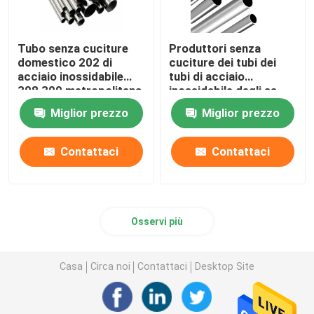
Tubo d'acciaio galvanizzato
Tubo senza cuciture
Produttori senza
domestico 202 di
cuciture dei tubi dei
acciaio inossidabile
tubi di acciaio
Bobina d'acciaio di PPGI
308 309 metropolitana
inossidabile degli ss
a 2 pollici 22mm di
321 16mm 16
Miglior prezzo
Miglior prezzo
18mm 304 Inox
scambiatore di calore
Bobina di acciaio al carbonio
del calibro 304
Contattaci
Contattaci
Osservi più
Casa
Circa noi
Contattaci
Desktop Site