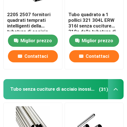
2205 2507 fornitori
Tubo quadrato a 1
Filo di acciaio Rod
quadrati temprati
pollici 321 304L ERW
intelligenti della
316l senza cuciture
tubatura di acciaio
310s della tubatura di
Acciaio inossidabile Antivari Rod
inossidabile della
acciaio inossidabile 0,4
Miglior prezzo
Miglior prezzo
metropolitana 310S
millimetri
201 304 304L 316
Striscia dell'acciaio legato
316L
Contattaci
Contattaci
Tubi dell'acciaio legato
Bobina dell'acciaio legato
Tubo senza cuciture di acciaio inossidabile
(31)
Bobina d'acciaio galvanizzata
Piatto d'acciaio galvanizzato