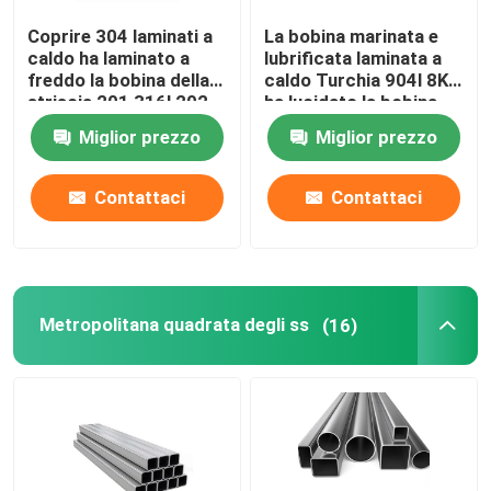
Coprire 304 laminati a
La bobina marinata e
caldo ha laminato a
lubrificata laminata a
Prodotti
freddo la bobina della
caldo Turchia 904l 8K
striscia 201 316l 202
ha lucidato la bobina
ss 304 della bobina di
202 della bobina 430
tubo rotondo di acciaio inossidabile
Miglior prezzo
Miglior prezzo
acciaio inossidabile
ss di acciaio
inossidabile
Contattaci
Contattaci
strato del piatto di acciaio inossidabile
Bobina di acciaio inossidabile
Metropolitana quadrata degli ss
(16)
Metropolitana quadrata degli ss
Tubo senza cuciture di acciaio inossidabile
striscia di acciaio inossidabile