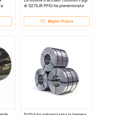
a
La bobina d'acciaio 1000mm Ppgi
ta
di S275JR PPGI ha preverniciato
JIS d'acciaio galvanizzato
Miglior Prezzo
abile
Dx51d ha galvanizzato la lamiera