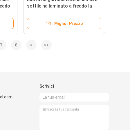
reddo
sottile ha laminato a freddo la
bile
bobina d'acciaio di acciaio
inossidabile
Miglior Prezzo
7
8
>
>>
Scrivici
el.com