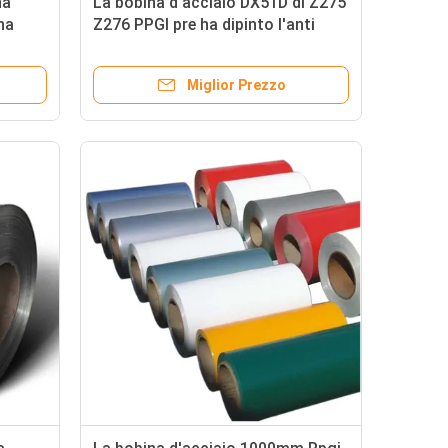
na
La bobina d'acciaio DX51D di Z275
ha
Z276 PPGI pre ha dipinto l'anti
 a
corrosione d'acciaio
Miglior Prezzo