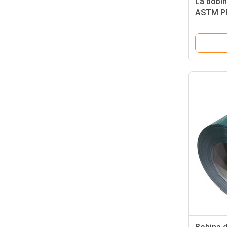
La bobin
ASTM PP
l'acciai
Saldatu