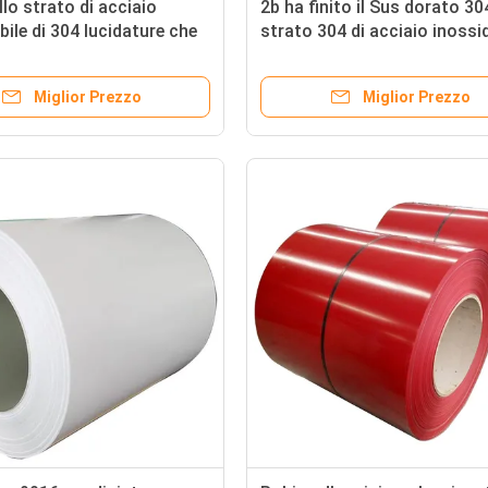
llo strato di acciaio
2b ha finito il Sus dorato 30
bile di 304 lucidature che
strato 304 di acciaio inossi
US di ASTM AiSi 201 304L
dello specchio dello strato d
 430
piatto di acciaio inossidabil
Miglior Prezzo
Miglior Prezzo