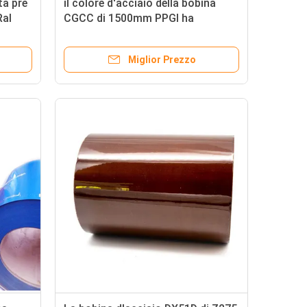
ta pre
il colore d'acciaio della bobina
Ral
CGCC di 1500mm PPGI ha
ricoperto Decoiling d'acciaio
galvanizzato
Miglior Prezzo