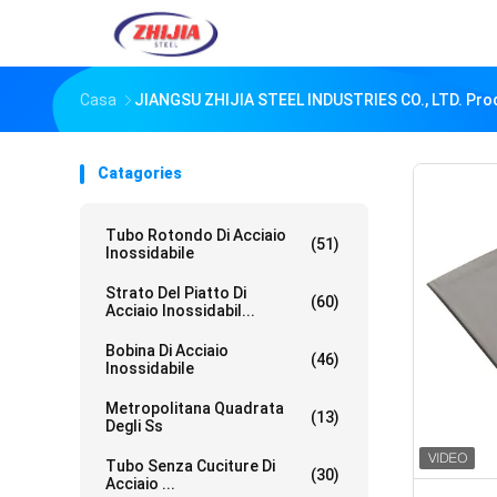
Casa
JIANGSU ZHIJIA STEEL INDUSTRIES CO., LTD. Prod
Catagories
Tubo Rotondo Di Acciaio
(51)
Inossidabile
Strato Del Piatto Di
(60)
Acciaio Inossidabil...
Bobina Di Acciaio
(46)
Inossidabile
Metropolitana Quadrata
(13)
Degli Ss
Tubo Senza Cuciture Di
(30)
Acciaio ...