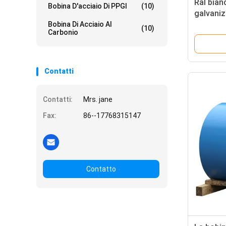
Ral bian
Bobina D'acciaio Di PPGI
(10)
galvaniz
d'acciai
Bobina Di Acciaio Al
(10)
Carbonio
Contatti
Contatti:
Mrs. jane
Fax:
86--17768315147
Contatto