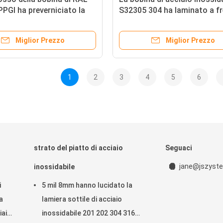
GI ha preverniciato la
S32305 304 ha laminato a f
'acciaio galvanizzata
le bobine di acciaio inossida
dello specchio
Miglior Prezzo
Miglior Prezzo
1
2
3
4
5
6
strato del piatto di acciaio
Seguaci
jane@jszyste
inossidabile
i
5 mil 8mm hanno lucidato la
a
lamiera sottile di acciaio
iaio
inossidabile 201 202 304 316