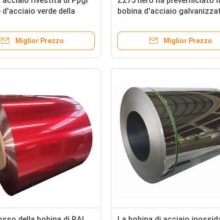
'acciaio rivestita di Ppgi
Z275 nero ha preverniciato l
 d'acciaio verde della
bobina d'acciaio galvanizza
 0.5mmx1300mm Z100
Ppgi ha preverniciato il MTC
d'acciaio
Miglior Prezzo
Miglior Prezzo
osso della bobina di RAL
La bobina di acciaio inossid