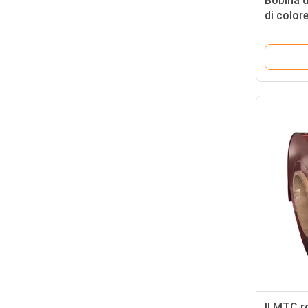
Bobina d
di colore
bobina
Z150
Il MTC r