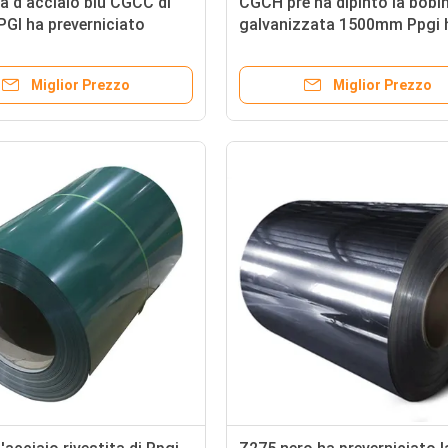
a d'acciaio blu CGCC di
CGCH pre ha dipinto la bobi
GI ha preverniciato
galvanizzata 1500mm Ppgi 
o ricoperto colore
ricoperto la bobina laminata
ra
caldo
Miglior Prezzo
Miglior Prezzo