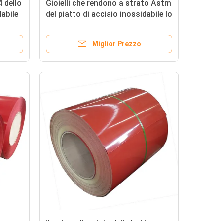
4 dello
Gioielli che rendono a strato Astm
dabile
del piatto di acciaio inossidabile lo
el
strato dello strato 304 di acciaio
e
inossidabile per Ktv
Miglior Prezzo