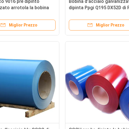
co 9016 pre dipinto
Bobina d'acciaio galvanizza
zato arrotola la bobina
dipinta Ppgi Q195 DX52D di 
o di colore di DX53D
9012
Miglior Prezzo
Miglior Prezzo